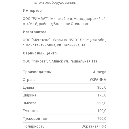
электрооборудования.
Импортер
:
ООО "РИМБАТ", Минский р-н, Новодворский с/
с, 40/1-8, район д.Большое Стиклево.
Изготовитель
:
ООО "Мегатекс". Украина, 85101 Донецкая обл.,
г. Константиновка, ул. Калинина, 1а.
Сервисный центр
:
ООО "Римбат", г. Минск ул. Радиальная 11а.
Производитель:
A-mega
Страна:
УКРАИНА
Длина
305,0
Ширина
175,0
Высота
225,0
Емкость
100,0
Пусковой ток
700,0
Полярность
Обратная (R+)