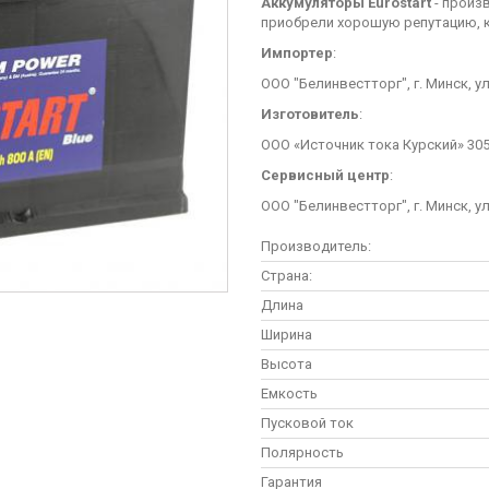
Аккумуляторы Eurostart
- произв
приобрели хорошую репутацию, к 
Импортер
:
ООО "Белинвестторг", г. Минск, у
Изготовитель
:
ООО «Источник тока Курский» 305
Сервисный центр
:
ООО "Белинвестторг", г. Минск, у
Производитель:
Страна:
Длина
Ширина
Высота
Емкость
Пусковой ток
Полярность
Гарантия