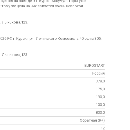
одятся на заводе в г. Курск. Аккумуляторы уже
тому же цена на них является очень неплохой.
л. Лынькова,123.
026 РФ г. Курск пр-т Ленинского Комсомола 40 офис 305.
л. Лынькова,123.
EUROSTART
Россия
378,0
175,0
190,0
100,0
800,0
Обратная (R+)
12