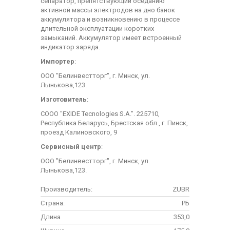
сепаратор, препятствующий оседанию
активной массы электродов на дно банок
аккумулятора и возникновению в процессе
длительной эксплуатации коротких
замыканий. Аккумулятор имеет встроенный
индикатор заряда.
Импортер
:
ООО "Белинвестторг", г. Минск, ул.
Лынькова,123.
Изготовитель
:
СООО "EXIDE Tecnologies S.A.". 225710,
Республика Беларусь, Брестская обл., г. Пинск,
проезд Калиновского, 9
Сервисный центр
:
ООО "Белинвестторг", г. Минск, ул.
Лынькова,123.
Производитель:
ZUBR
Страна:
РБ
Длина
353,0