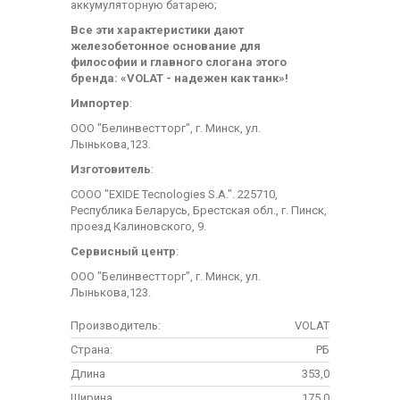
аккумуляторную батарею;
Все эти характеристики дают
железобетонное основание для
философии и главного слогана этого
бренда: «VOLAT - надежен как танк»!
Импортер
:
ООО "Белинвестторг", г. Минск, ул.
Лынькова,123.
Изготовитель
:
СООО "EXIDE Tecnologies S.A.". 225710,
Республика Беларусь, Брестская обл., г. Пинск,
проезд Калиновского, 9.
Сервисный центр
:
ООО "Белинвестторг", г. Минск, ул.
Лынькова,123.
Производитель:
VOLAT
Страна:
РБ
Длина
353,0
Ширина
175,0