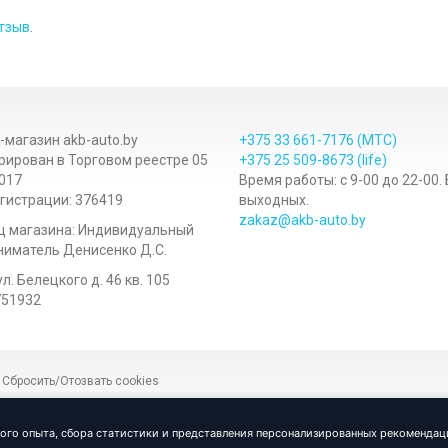
тзыв
.
-магазин akb-auto.by
+375 33
661-7176
(МТС)
рирован в Торговом реестре 05
+375 25
509-8673
(life)
017
Время работы: с 9-00 до 22-00.
гистрации: 376419
выходных.
zakaz@akb-auto.by
ц магазина: Индивидуальный
иматель Денисенко Д.С.
ул. Белецкого д. 46 кв. 105
751932
|
Сбросить/Отозвать cookies
Р
кого опыта, сбора статистики и представления персонализированных рекоменда