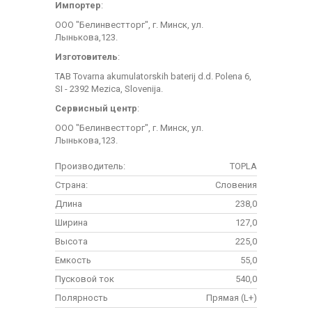
Импортер
:
ООО "Белинвестторг", г. Минск, ул.
Лынькова,123.
Изготовитель
:
TAB Tovarna akumulatorskih baterij d.d. Polena 6,
SI - 2392 Mezica, Slovenija.
Сервисный центр
:
ООО "Белинвестторг", г. Минск, ул.
Лынькова,123.
Производитель:
TOPLA
Страна:
Словения
Длина
238,0
Ширина
127,0
Высота
225,0
Емкость
55,0
Пусковой ток
540,0
Полярность
Прямая (L+)