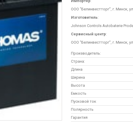
Импортер
:
ООО "Белинвестторг", г. Минск, у
Изготовитель
:
Johnson Controls Autobaterie Prodej,
Сервисный центр
:
ООО "Белинвестторг", г. Минск, у
Производитель:
Страна:
Длина
Ширина
Высота
Емкость
Пусковой ток
Полярность
Гарантия