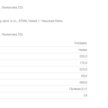
л. Лынькова,123.
 spol. s r.o., 47090, Чехия, г. Чешская Липа.
л. Лынькова,123.
THOMAS
Чехия
232,0
173,0
225,0
60,0
600,0
Прямая (L+)
24