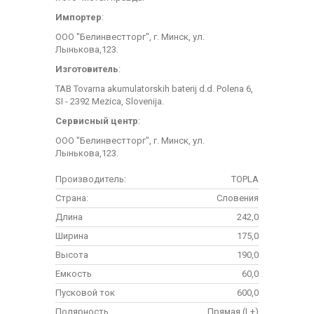
Импортер
:
ООО "Белинвестторг", г. Минск, ул.
Лынькова,123.
Изготовитель
:
TAB Tovarna akumulatorskih baterij d.d. Polena 6,
SI - 2392 Mezica, Slovenija.
Сервисный центр
:
ООО "Белинвестторг", г. Минск, ул.
Лынькова,123.
Производитель:
TOPLA
Страна:
Словения
Длина
242,0
Ширина
175,0
Высота
190,0
Емкость
60,0
Пусковой ток
600,0
Полярность
Прямая (L+)