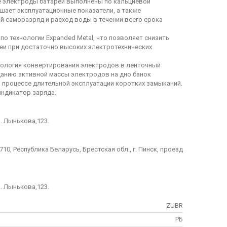
 электроды батареи выполнены по кальциевой
чшает эксплуатационные показатели, а также
й саморазряд и расход воды в течении всего срока
о технологии Expanded Metal, что позволяет снизить
еи при достаточно высоких электротехнических
нология конвертирования электродов в ленточный
анию активной массы электродов на дно банок
 процессе длительной эксплуатации коротких замыканий.
ндикатор заряда.
л. Лынькова,123.
5710, Республика Беларусь, Брестская обл., г. Пинск, проезд
л. Лынькова,123.
ZUBR
РБ