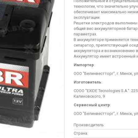
Положительные и отрицательные
технологии, что значительно улу
обеспечивает максимально низки
эксплуатации.
Решетки электродов выполнены п
общий вес аккумуляторной батар
параметрах.
В аккумуляторе применяется тех
сепаратор, препятствующий осед
аккумулятора и возникновению в
Аккумулятор имеет встроенный и
Импортер
:
ООО "Белинвестторг", г. Минск, у
Изготовитель
:
СООО "EXIDE Tecnologies S.A.". 22
Калиновского, 9
Сервисный центр
:
ООО "Белинвестторг", г. Минск, у
Производитель:
Страна: