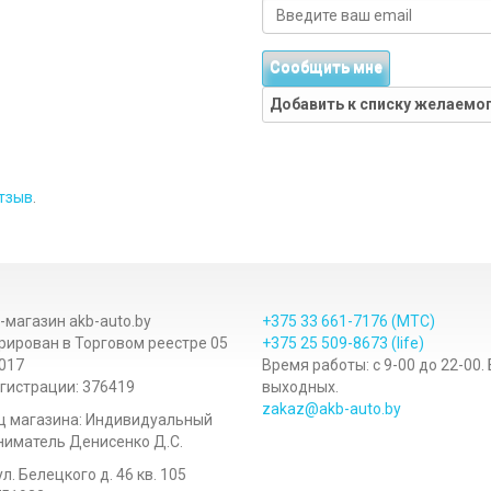
Сообщить мне
Добавить к списку желаемо
тзыв
.
-магазин akb-auto.by
+375 33
661-7176
(МТС)
рирован в Торговом реестре 05
+375 25
509-8673
(life)
017
Время работы: с 9-00 до 22-00.
гистрации: 376419
выходных.
zakaz@akb-auto.by
ц магазина: Индивидуальный
иматель Денисенко Д.С.
ул. Белецкого д. 46 кв. 105