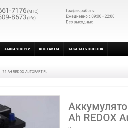
661-7176
График работы:
(МТС)
509-8673
Ежедневно c 09:00 - 22:00
(life)
Без выходных
НАШИ УСЛУГИ
КОНТАКТЫ
ЗАКАЗАТЬ ЗВОНОК
75 АH REDOX AUTOPART PL
Аккумулято
Аh REDOX Au