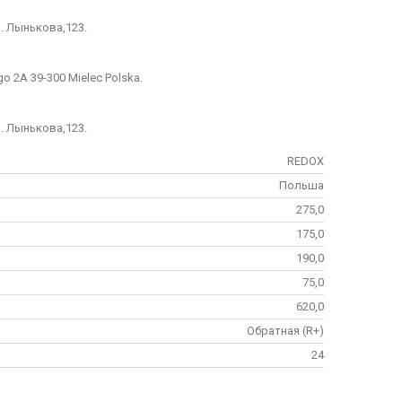
л. Лынькова,123.
o 2A 39-300 Mielec Polska.
л. Лынькова,123.
REDOX
Польша
275,0
175,0
190,0
75,0
620,0
Обратная (R+)
24