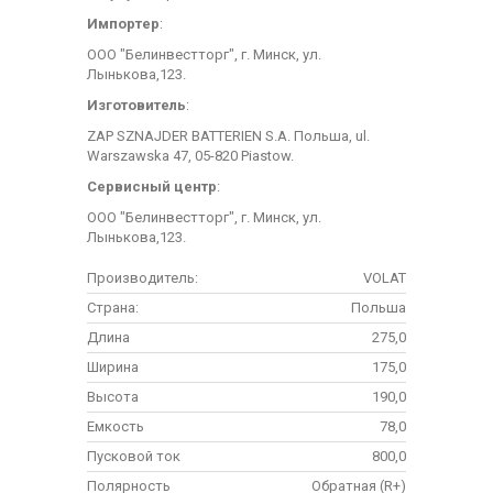
Импортер
:
ООО "Белинвестторг", г. Минск, ул.
Лынькова,123.
Изготовитель
:
ZAP SZNAJDER BATTERIEN S.A. Польша, ul.
Warszawska 47, 05-820 Piastow.
Сервисный центр
:
ООО "Белинвестторг", г. Минск, ул.
Лынькова,123.
Производитель:
VOLAT
Страна:
Польша
Длина
275,0
Ширина
175,0
Высота
190,0
Емкость
78,0
Пусковой ток
800,0
Полярность
Обратная (R+)