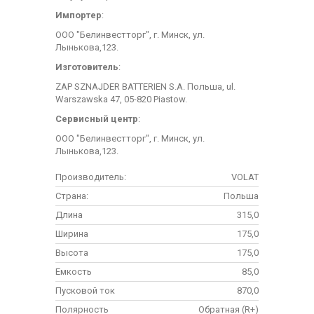
Импортер
:
ООО "Белинвестторг", г. Минск, ул.
Лынькова,123.
Изготовитель
:
ZAP SZNAJDER BATTERIEN S.A. Польша, ul.
Warszawska 47, 05-820 Piastow.
Сервисный центр
:
ООО "Белинвестторг", г. Минск, ул.
Лынькова,123.
Производитель:
VOLAT
Страна:
Польша
Длина
315,0
Ширина
175,0
Высота
175,0
Емкость
85,0
Пусковой ток
870,0
Полярность
Обратная (R+)