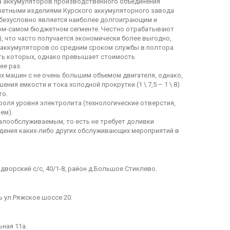
ка аккумуляторов производственного объединения
джетными изделиями Курского аккумуляторного завода
ат) безусловно является наиболее долгоиграющим и
ом-самом бюджетном сегменте. Честно отрабатывают
ет), что часто получается экономически более выгодно,
 аккумуляторов со средним сроком службы в полтора
ость которых, однако превышает стоимость
ее раз.
х машин с не очень большим объемом двигателя, однако,
ния емкости и тока холодной прокрутки (1 \ 7,5 – 1 \ 8)
то.
оля уровня электролита (технологические отверстия,
ем).
алообслуживаемым, то есть не требует доливки
дения каких-либо других обслуживающих мероприятий в
дворский с/с, 40/1-8, район д.Большое Стиклево.
ь ул.Ряжское шоссе 20.
ьная 11а.