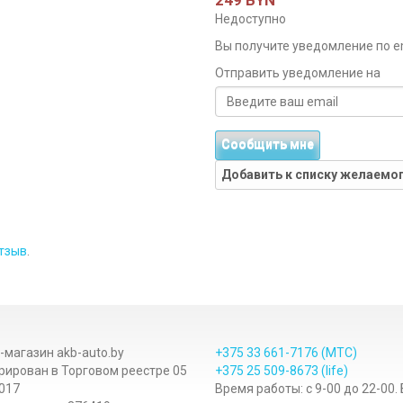
249 BYN
Недоступно
Вы получите уведомление по ema
Отправить уведомление на
Сообщить мне
Добавить к списку желаемо
тзыв
.
-магазин akb-auto.by
+375 33
661-7176
(МТС)
рирован в Торговом реестре 05
+375 25
509-8673
(life)
017
Время работы: с 9-00 до 22-00.