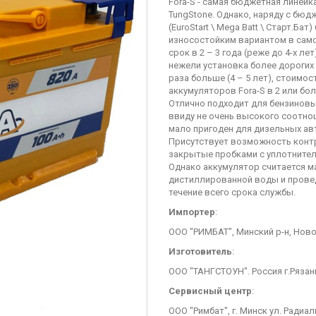
Fora-S - cамая бюджетная линей
TungStone. Однако, наряду с бю
(EuroStart \ Mega Batt \ Старт.Б
износостойким вариантом в сам
срок в 2 – 3 года (реже до 4-х л
нежели установка более дорогих
раза больше (4 – 5 лет), стоим
аккумуляторов Fora-S в 2 или бол
Отлично подходит для бензиновы
ввиду не очень высокого соотноше
мало пригоден для дизельных ав
Присутствует возможность контр
закрытые пробками с уплотнител
Однако аккумулятор считается м
дистиллированной воды и прове
течение всего срока службы.
Импортер
:
ООО "РИМБАТ", Минский р-н, Ново
Изготовитель
:
ООО "ТАНГСТОУН". Россия г.Рязан
Сервисный центр
:
ООО "Римбат", г. Минск ул. Радиал