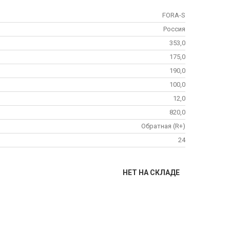
FORA-S
Россия
353,0
175,0
190,0
100,0
12,0
820,0
Обратная (R+)
24
НЕТ НА СКЛАДЕ