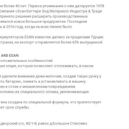
же более 40 лет. Первое упоминание о нём датируется 1978
компания «Эсан Баттери Энд Материалс Индастри & Траде
о приняло решение расширить производственные
появился новое большое предприятие. Последнее
 в 2016 году, когда на всех линиях было
кумуляторов ESAN известен далеко за пределами Турции:
странах, на экспорт отправляется более 65% выпущенной
 АКБ ESAN
оложительных особенностей:
ная опция, которая позволяет отслеживать, в каком
и уделили внимание даже мелочам, создав такую ручку у
ть батарею, снимать и устанавливать в машину.
чен и стоек к механическим повреждениям.
полнены из специального сплава, увеличивающие
тина создана по специальной формуле, что препятствует
ет срок службы.
дворский с/с, 40/1-8, район д.Большое Стиклево.