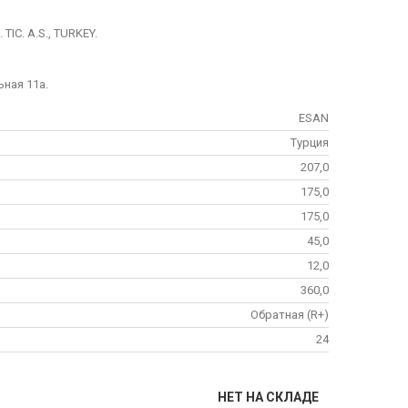
IC. A.S., TURKEY.
ьная 11а.
ESAN
Турция
207,0
175,0
175,0
45,0
12,0
360,0
Обратная (R+)
24
НЕТ НА СКЛАДЕ