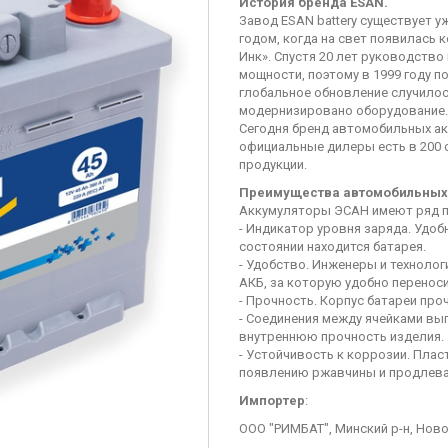
История бренда ESAN.
Завод ESAN battery существует у
годом, когда на свет появилась 
Инк». Спустя 20 лет руководств
мощности, поэтому в 1999 году 
глобальное обновление случилось
модернизировано оборудование.
Сегодня бренд автомобильных ак
официальные дилеры есть в 200 
продукции.
Преимущества автомобильных
Аккумуляторы ЭСАН имеют ряд п
- Индикатор уровня заряда. Удоб
состоянии находится батарея.
- Удобство. Инженеры и технолог
АКБ, за которую удобно переноси
- Прочность. Корпус батареи про
- Соединения между ячейками вы
внутреннюю прочность изделия.
- Устойчивость к коррозии. Плас
появлению ржавчины и продлева
Импортер
:
ООО "РИМБАТ", Минский р-н, Ново