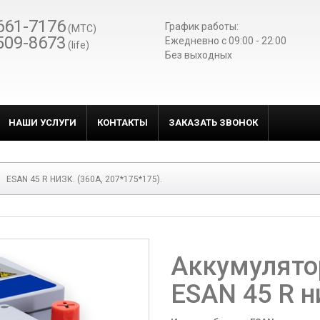
661-7176
График работы:
(МТС)
509-8673
Ежедневно c 09:00 - 22:00
(life)
Без выходных
НАШИ УСЛУГИ
КОНТАКТЫ
ЗАКАЗАТЬ ЗВОНОК
ESAN 45 R НИЗК. (360A, 207*175*175).
Аккумулято
ESAN 45 R н