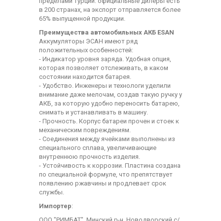
пределами Турции: официальные дилеры есть
в 200 странах, на экспорт отправляется более
65% выпущенной продукции.
Преимущества автомобильных АКБ ESAN
Аккумуляторы ЭСАН имеют ряд
положительных особенностей:
- Индикатор уровня заряда. Удобная опция,
которая позволяет отслеживать, в каком
состоянии находится батарея.
- Удобство. Инженеры и технологи уделили
внимание даже мелочам, создав такую ручку у
АКБ, за которую удобно переносить батарею,
снимать и устанавливать в машину.
- Прочность. Корпус батареи прочен и стоек к
механическим повреждениям.
- Соединения между ячейками выполнены из
специального сплава, увеличивающие
внутреннюю прочность изделия.
- Устойчивость к коррозии. Пластина создана
по специальной формуле, что препятствует
появлению ржавчины и продлевает срок
службы.
Импортер
:
ООО "РИМБАТ", Минский р-н, Новодворский с/