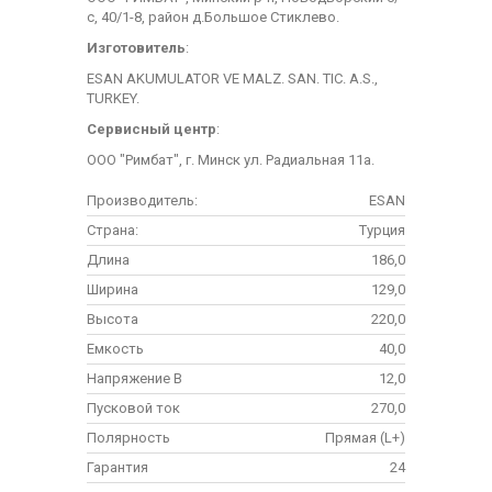
с, 40/1-8, район д.Большое Стиклево.
Изготовитель
:
ESAN AKUMULATOR VE MALZ. SAN. TIC. A.S.,
TURKEY.
Сервисный центр
:
ООО "Римбат", г. Минск ул. Радиальная 11а.
Производитель:
ESAN
Страна:
Турция
Длина
186,0
Ширина
129,0
Высота
220,0
Емкость
40,0
Напряжение В
12,0
Пусковой ток
270,0
Полярность
Прямая (L+)
Гарантия
24