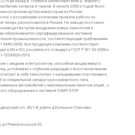
2 года назад в 19 веке в Великобритании (г. Маркет).
обилей, катеров и танков. В начале 2000-х годов было
реносе производства инвесторам из России.
стно с российскими коллегами провели работы по
ый теперь расположился в Рязани. На заводе постоянно
оизводства путем внедрения новых технологий и
ии обеспечивается сертифицированной системой
ильной промышленности, соответствующей требованиям
 1 6949-2009). Вся продукция компании соответствует
рта EN и ISO, российского стандарта ГОСТ Р 531 55-2008 и
1-73200020-2010.
рея с жидким электролитом, способная выдерживать
яд, устойчивая к глубоким разрядам с восстановлением
Сочетает в себе технологию с кальциевыми пластинами и
ct) в специальном сепараторе конвертного типа.
ременных автомобилей с максимальным пакетом опций , с
го оборудования и системой START-STOP.
дворский с/с, 40/1-8, район д.Большое Стиклево.
ь ул.Ряжское шоссе 20.