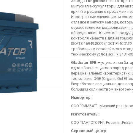
Завод
«Tungstone»
был открыт 12
Выпускал аккумуляторы для автом
принято решение о продаже и пе
Иностранные специалисты совме
отладке и запуску завода, котор
осуществляется модернизация пр
оборудования. Качество продукц
контроля качества для автомоб
ISO\TS 16949:2009 (ГОСТ Р ИСО\ТУ
требованиям европейского станда
техническому условию ТУ 3481-00
Gladiator EFB
— улучшенная бата
вдвое больше циклов заряд-разр
первоначальных характеристик. 
технологию OGE (Organic Gel Effe
Разработана специально для сов
большим количеством энергоемко
Импортер
:
ООО "РИМБАТ", Минский р-н, Ново
Изготовитель
:
ООО "ТАНГСТОУН". Россия г.Рязан
Сервисный центр
: