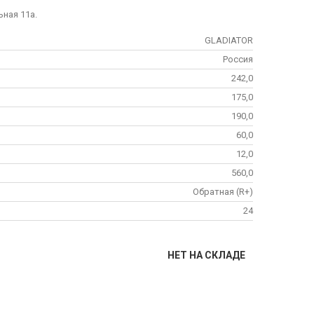
ьная 11а.
GLADIATOR
Россия
242,0
175,0
190,0
60,0
12,0
560,0
Обратная (R+)
24
НЕТ НА СКЛАДЕ