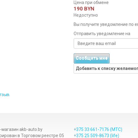
Цена при обмене
190 BYN
Недоступно
Вы получите уведомление по ema
Отправить уведомление на
Сообщить мне
Добавить к списку желаемо
тзыв
.
-магазин akb-auto.by
+375 33
661-7176
(МТС)
рирован в Торговом реестре 05
+375 25
509-8673
(life)