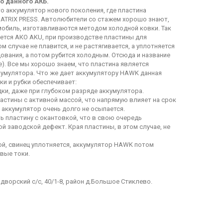
о данного АКБ.
о аккумулятор нового поколения, где пластина
MATRIX PRESS. Автолюбители со стажем хорошо знают,
мобиль, изготавливаются методом холодной ковки. Так
яется АКО AKU, при производстве пластины для
 случае не плавится, и не растягивается, а уплотняется
ования, а потом рубится холодным. Отсюда и название
me). Все мы хорошо знаем, что пластина является
умулятора. Что же дает аккумулятору HAWK данная
и и рубки обеспечивает:
ки, даже при глубоком разряде аккумулятора.
астины с активной массой, что напрямую влияет на срок
 аккумулятор очень долго не осыпается.
ь пластину с окантовкой, что в свою очередь
й заводской дефект. Края пластины, в этом случае, не
кой, свинец уплотняется, аккумулятор HAWK потом
вые токи.
дворский с/с, 40/1-8, район д.Большое Стиклево.