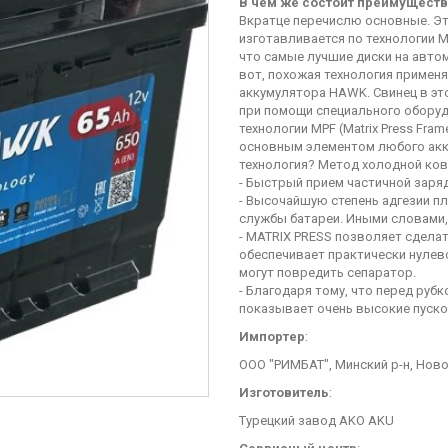
В чем же состоит преимуществ
Вкратце перечислю основные. Эт
изготавливается по технологии 
что самые лучшие диски на авто
вот, похожая технология примен
аккумулятора HAWK. Свинец в этом
при помощи специального оборуд
технологии MPF (Matrix Press Fra
основным элементом любого акк
технология? Метод холодной ковк
- Быстрый прием частичной заряд
- Высочайшую степень адгезии пл
службы батареи. Иными словами,
- MATRIX PRESS позволяет сделат
обеспечивает практически нулево
могут повредить сепаратор.
- Благодаря тому, что перед руб
показывает очень высокие пуско
Импортер
:
ООО "РИМБАТ", Минский р-н, Ново
Изготовитель
:
Турецкий завод AKO AKU