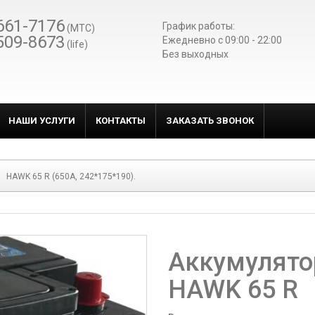
661-7176
График работы:
(МТС)
509-8673
Ежедневно c 09:00 - 22:00
(life)
Без выходных
НАШИ УСЛУГИ
КОНТАКТЫ
ЗАКАЗАТЬ ЗВОНОК
HAWK 65 R (650A, 242*175*190).
Аккумулято
HAWK 65 R