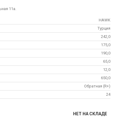
ьная 11а.
HAWK
Турция
242,0
175,0
190,0
65,0
12,0
650,0
Обратная (R+)
24
НЕТ НА СКЛАДЕ