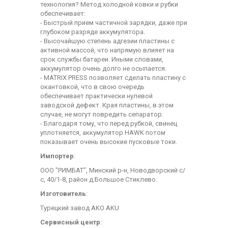
технология? Метод холодной ковки и рубки
обеспечивает:
- Быстрый прием частичной зарядки, даже при
глубоком разряде аккумулятора.
- Высочайшую степень адгезии пластины с
активной массой, что напрямую влияет на
срок службы батареи. Иными словами,
аккумулятор очень долго не осыпается.
- MATRIX PRESS позволяет сделать пластину с
окантовкой, что в свою очередь
обеспечивает практически нулевой
заводской дефект. Края пластины, в этом
случае, не могут повредить сепаратор.
- Благодаря тому, что перед рубкой, свинец
уплотняется, аккумулятор HAWK потом
показывает очень высокие пусковые токи.
Импортер
:
ООО "РИМБАТ", Минский р-н, Новодворский с/
с, 40/1-8, район д.Большое Стиклево.
Изготовитель
:
Турецкий завод AKO AKU
Сервисный центр
: