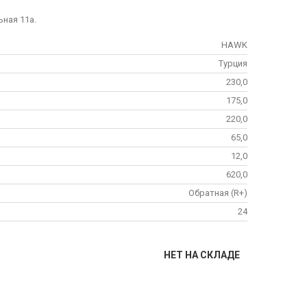
ьная 11а.
HAWK
Турция
230,0
175,0
220,0
65,0
12,0
620,0
Обратная (R+)
24
НЕТ НА СКЛАДЕ