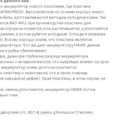
о данного АКБ.
о аккумулятор нового поколения, где пластина
MATRIX PRESS. Автолюбители со стажем хорошо знают,
мобиль, изготавливаются методом холодной ковки. Так
яется АКО AKU, при производстве пластины для
 случае не плавится, и не растягивается, а уплотняется
ования, а потом рубится холодным. Отсюда и название
me). Все мы хорошо знаем, что пластина является
умулятора. Что же дает аккумулятору HAWK данная
и и рубки обеспечивает:
ки, даже при глубоком разряде аккумулятора.
астины с активной массой, что напрямую влияет на срок
 аккумулятор очень долго не осыпается.
ь пластину с окантовкой, что в свою очередь
й заводской дефект. Края пластины, в этом случае, не
кой, свинец уплотняется, аккумулятор HAWK потом
вые токи.
дворский с/с, 40/1-8, район д.Большое Стиклево.