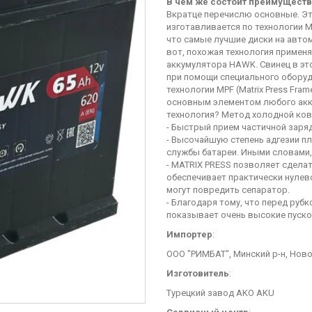
В чем же состоит преимуществ
Вкратце перечислю основные. Эт
изготавливается по технологии 
что самые лучшие диски на авто
вот, похожая технология примен
аккумулятора HAWK. Свинец в этом
при помощи специального оборуд
технологии MPF (Matrix Press Fra
основным элементом любого акк
технология? Метод холодной ковк
- Быстрый прием частичной заряд
- Высочайшую степень адгезии пл
службы батареи. Иными словами,
- MATRIX PRESS позволяет сделат
обеспечивает практически нулево
могут повредить сепаратор.
- Благодаря тому, что перед руб
показывает очень высокие пуско
Импортер
:
ООО "РИМБАТ", Минский р-н, Ново
Изготовитель
:
Турецкий завод AKO AKU