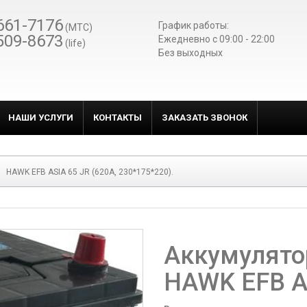
661-7176
График работы:
(МТС)
509-8673
Ежедневно c 09:00 - 22:00
(life)
Без выходных
НАШИ УСЛУГИ
КОНТАКТЫ
ЗАКАЗАТЬ ЗВОНОК
HAWK EFB ASIA 65 JR (620A, 230*175*220).
Аккумулято
HAWK EFB As