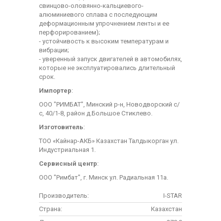
свинцово-оловянно-кальциевого-
алюминиевого сплава с последующим
деформационным упрочнением ленты и ее
перфорированием);
- устойчивость к высоким температурам и
вибрации;
- уверенный запуск двигателей в автомобилях,
которые не эксплуатировались длительный
срок.
Импортер
:
ООО "РИМБАТ", Минский р-н, Новодворский с/
с, 40/1-8, район д.Большое Стиклево.
Изготовитель
:
ТОО «Кайнар-АКБ» Казахстан Талдыкорган ул.
Индустриальная 1.
Сервисный центр
:
ООО "Римбат", г. Минск ул. Радиальная 11а.
Производитель:
I-STAR
Страна:
Казахстан