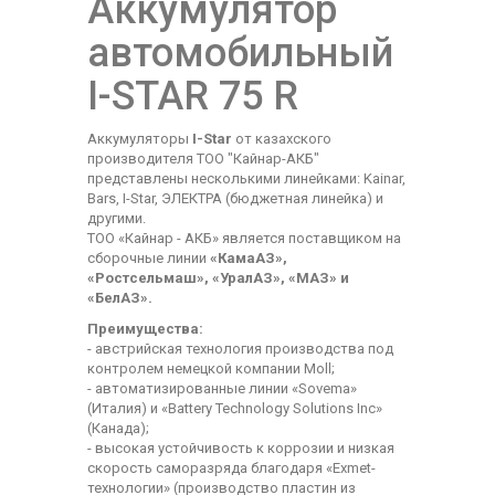
Аккумулятор
автомобильный
I-STAR 75 R
Аккумуляторы
I-Star
от казахского
производителя ТОО "Кайнар-АКБ"
представлены несколькими линейками: Kainar,
Bars, I-Star, ЭЛЕКТРА (бюджетная линейка) и
другими.
ТОО «Кайнар - АКБ» является поставщиком на
сборочные линии
«КамаАЗ»,
«Ростсельмаш», «УралАЗ», «МАЗ» и
«БелАЗ».
Преимущества:
- австрийская технология производства под
контролем немецкой компании Moll;
- автоматизированные линии «Sovema»
(Италия) и «Battery Technology Solutions Inc»
(Канада);
- высокая устойчивость к коррозии и низкая
скорость саморазряда благодаря «Exmet-
технологии» (производство пластин из