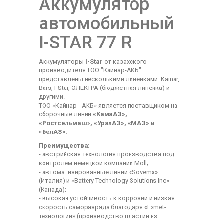
Аккумулятор
автомобильный
I-STAR 77 R
Аккумуляторы
I-Star
от казахского
производителя ТОО "Кайнар-АКБ"
представлены несколькими линейками: Kainar,
Bars, I-Star, ЭЛЕКТРА (бюджетная линейка) и
другими.
ТОО «Кайнар - АКБ» является поставщиком на
сборочные линии
«КамаАЗ»,
«Ростсельмаш», «УралАЗ», «МАЗ» и
«БелАЗ».
Преимущества:
- австрийская технология производства под
контролем немецкой компании Moll;
- автоматизированные линии «Sovema»
(Италия) и «Battery Technology Solutions Inc»
(Канада);
- высокая устойчивость к коррозии и низкая
скорость саморазряда благодаря «Exmet-
технологии» (производство пластин из