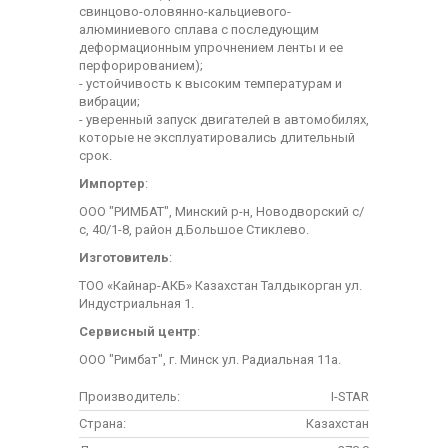
свинцово-оловянно-кальциевого-
алюминиевого сплава с последующим
деформационным упрочнением ленты и ее
перфорированием);
- устойчивость к высоким температурам и
вибрации;
- уверенный запуск двигателей в автомобилях,
которые не эксплуатировались длительный
срок.
Импортер
:
ООО "РИМБАТ", Минский р-н, Новодворский с/
с, 40/1-8, район д.Большое Стиклево.
Изготовитель
:
ТОО «Кайнар-АКБ» Казахстан Талдыкорган ул.
Индустриальная 1.
Сервисный центр
:
ООО "Римбат", г. Минск ул. Радиальная 11а.
Производитель:
I-STAR
Страна:
Казахстан