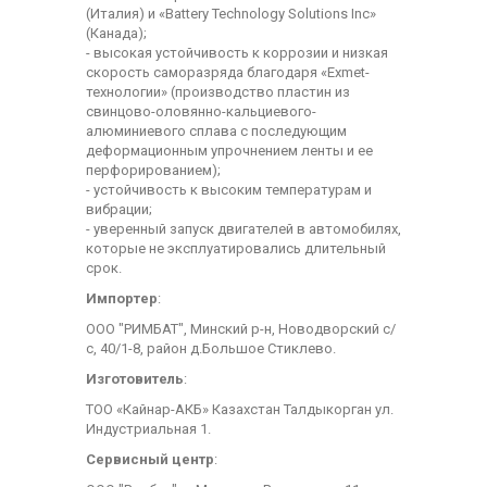
(Италия) и «Battery Technology Solutions Inc»
(Канада);
- высокая устойчивость к коррозии и низкая
скорость саморазряда благодаря «Exmet-
технологии» (производство пластин из
свинцово-оловянно-кальциевого-
алюминиевого сплава с последующим
деформационным упрочнением ленты и ее
перфорированием);
- устойчивость к высоким температурам и
вибрации;
- уверенный запуск двигателей в автомобилях,
которые не эксплуатировались длительный
срок.
Импортер
:
ООО "РИМБАТ", Минский р-н, Новодворский с/
с, 40/1-8, район д.Большое Стиклево.
Изготовитель
:
ТОО «Кайнар-АКБ» Казахстан Талдыкорган ул.
Индустриальная 1.
Сервисный центр
: