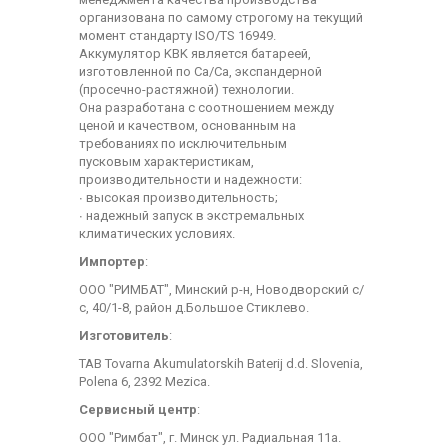
организована по самому строгому на текущий
момент стандарту ISO/TS 16949.
Аккумулятор KBK является батареей,
изготовленной по Са/Са, экспандерной
(просечно-растяжной) технологии.
Она разработана с соотношением между
ценой и качеством, основанным на
требованиях по исключительным
пусковым характеристикам,
производительности и надежности:
∙ высокая производительность;
∙ надежный запуск в экстремальных
климатических условиях.
Импортер
:
ООО "РИМБАТ", Минский р-н, Новодворский с/
с, 40/1-8, район д.Большое Стиклево.
Изготовитель
:
TAB Tovarna Akumulatorskih Baterij d.d. Slovenia,
Polena 6, 2392 Mezica.
Сервисный центр
:
ООО "Римбат", г. Минск ул. Радиальная 11а.