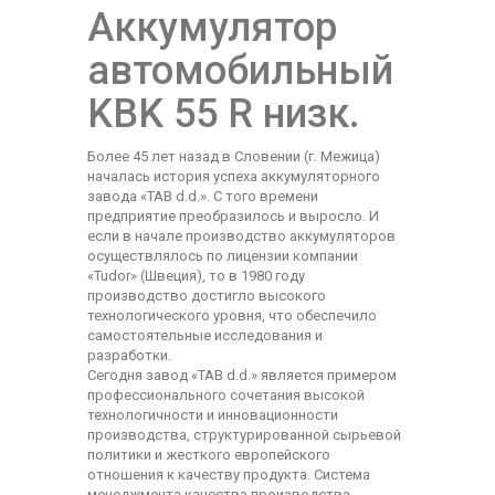
Аккумулятор
автомобильный
KBK 55 R низк.
Более 45 лет назад в Словении (г. Межица)
началась история успеха аккумуляторного
завода «TAB d.d.». С того времени
предприятие преобразилось и выросло. И
если в начале производство аккумуляторов
осуществлялось по лицензии компании
«Tudor» (Швеция), то в 1980 году
производство достигло высокого
технологического уровня, что обеспечило
самостоятельные исследования и
разработки.
Сегодня завод «TAB d.d.» является примером
профессионального сочетания высокой
технологичности и инновационности
производства, структурированной сырьевой
политики и жесткого европейского
отношения к качеству продукта. Система
менеджмента качества производства