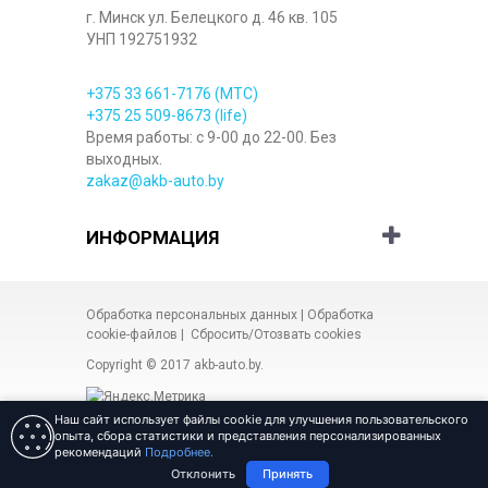
г. Минск ул. Белецкого д. 46 кв. 105
УНП 192751932
+375 33
661-7176
(МТС)
+375 25
509-8673
(life)
Время работы: с 9-00 до 22-00. Без
выходных.
zakaz@akb-auto.by
ИНФОРМАЦИЯ
Обработка персональных данных
|
Обработка
cookie-файлов
|
Сбросить/Отозвать cookies
Copyright © 2017
akb-auto.by
.
Наш сайт использует файлы cookie для улучшения пользовательского
опыта, сбора статистики и представления персонализированных
рекомендаций
Подробнее.
Разработка сайта Веб-студия
«ARt-admin»
Отклонить
Принять