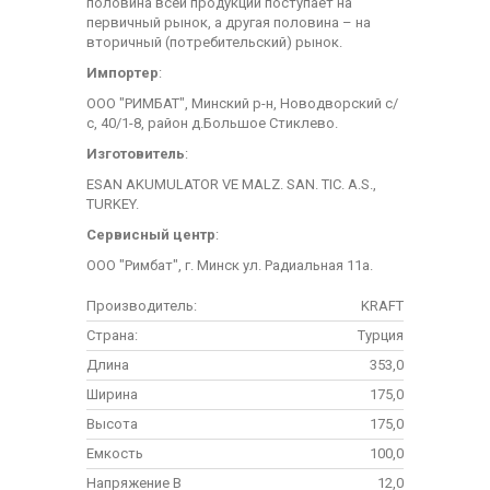
половина всей продукции поступает на
первичный рынок, а другая половина – на
вторичный (потребительский) рынок.
Импортер
:
ООО "РИМБАТ", Минский р-н, Новодворский с/
с, 40/1-8, район д.Большое Стиклево.
Изготовитель
:
ESAN AKUMULATOR VE MALZ. SAN. TIC. A.S.,
TURKEY.
Сервисный центр
:
ООО "Римбат", г. Минск ул. Радиальная 11а.
Производитель:
KRAFT
Страна:
Турция
Длина
353,0
Ширина
175,0
Высота
175,0
Емкость
100,0
Напряжение В
12,0