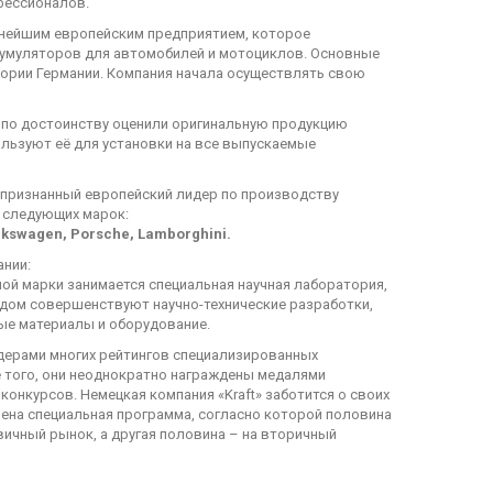
фессионалов.
нейшим европейским предприятием, которое
кумуляторов для автомобилей и мотоциклов. Основные
ории Германии. Компания начала осуществлять свою
по достоинству оценили оригинальную продукцию
ользуют её для установки на все выпускаемые
 признанный европейский лидер по производству
 следующих марок:
lkswagen, Porsche, Lamborghini.
ании:
ой марки занимается специальная научная лаборатория,
дом совершенствуют научно-технические разработки,
ые материалы и оборудование.
дерами многих рейтингов специализированных
 того, они неоднократно награждены медалями
онкурсов. Немецкая компания «Kraft» заботится о своих
рена специальная программа, согласно которой половина
вичный рынок, а другая половина – на вторичный