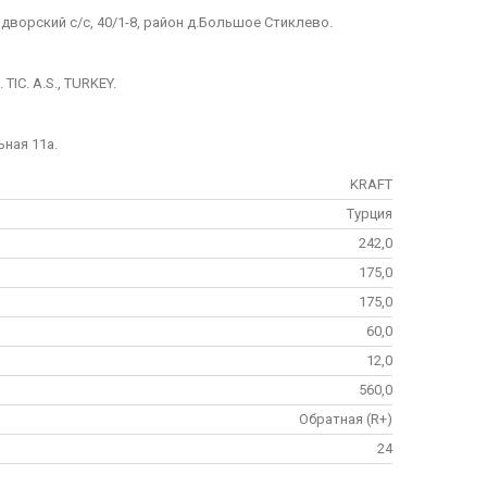
дворский с/с, 40/1-8, район д.Большое Стиклево.
IC. A.S., TURKEY.
ьная 11а.
KRAFT
Турция
242,0
175,0
175,0
60,0
12,0
560,0
Обратная (R+)
24