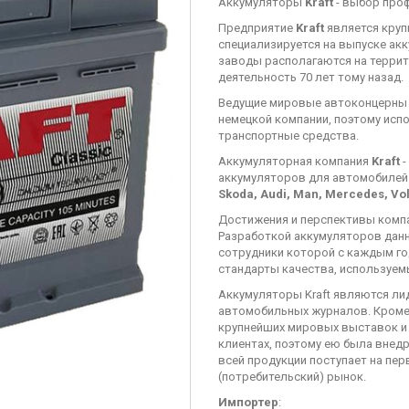
Аккумуляторы
Kraft
- выбор про
Предприятие
Kraft
является круп
специализируется на выпуске ак
заводы располагаются на террит
деятельность 70 лет тому назад.
Ведущие мировые автоконцерны 
немецкой компании, поэтому исп
транспортные средства.
Аккумуляторная компания
Kraft
-
аккумуляторов для автомобилей
Skoda, Audi, Man, Mercedes, Vo
Достижения и перспективы комп
Разработкой аккумуляторов данн
сотрудники которой с каждым го
стандарты качества, используем
Аккумуляторы Kraft являются ли
автомобильных журналов. Кроме
крупнейших мировых выставок и к
клиентах, поэтому ею была внед
всей продукции поступает на пер
(потребительский) рынок.
Импортер
: