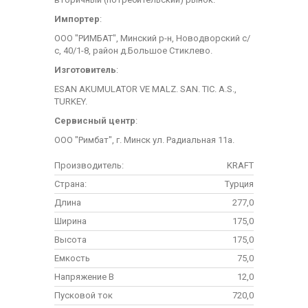
Импортер
:
ООО "РИМБАТ", Минский р-н, Новодворский с/
с, 40/1-8, район д.Большое Стиклево.
Изготовитель
:
ESAN AKUMULATOR VE MALZ. SAN. TIC. A.S.,
TURKEY.
Сервисный центр
:
ООО "Римбат", г. Минск ул. Радиальная 11а.
Производитель:
KRAFT
Страна:
Турция
Длина
277,0
Ширина
175,0
Высота
175,0
Емкость
75,0
Напряжение В
12,0
Пусковой ток
720,0