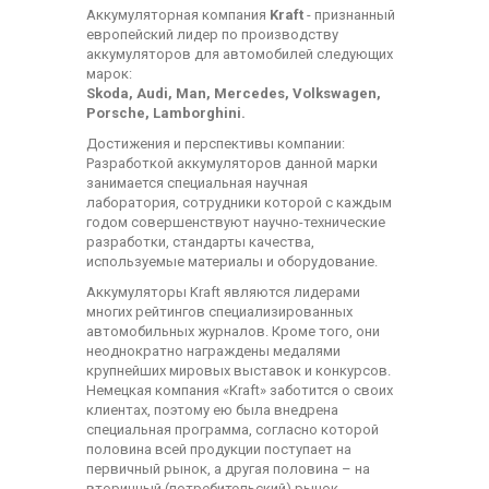
Аккумуляторная компания
Kraft
- признанный
европейский лидер по производству
аккумуляторов для автомобилей следующих
марок:
Skoda, Audi, Man, Mercedes, Volkswagen,
Porsche, Lamborghini.
Достижения и перспективы компании:
Разработкой аккумуляторов данной марки
занимается специальная научная
лаборатория, сотрудники которой с каждым
годом совершенствуют научно-технические
разработки, стандарты качества,
используемые материалы и оборудование.
Аккумуляторы Kraft являются лидерами
многих рейтингов специализированных
автомобильных журналов. Кроме того, они
неоднократно награждены медалями
крупнейших мировых выставок и конкурсов.
Немецкая компания «Kraft» заботится о своих
клиентах, поэтому ею была внедрена
специальная программа, согласно которой
половина всей продукции поступает на
первичный рынок, а другая половина – на
вторичный (потребительский) рынок.