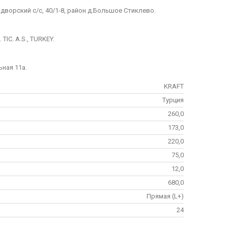
дворский с/с, 40/1-8, район д.Большое Стиклево.
IC. A.S., TURKEY.
ьная 11а.
KRAFT
Турция
260,0
173,0
220,0
75,0
12,0
680,0
Прямая (L+)
24