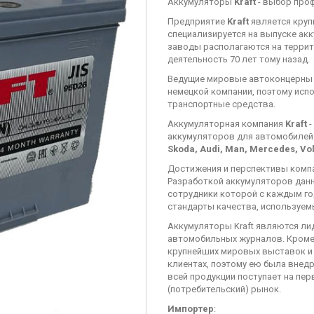
Аккумуляторы
Kraft
- выбор про
Предприятие
Kraft
является круп
специализируется на выпуске ак
заводы располагаются на террит
деятельность 70 лет тому назад.
Ведущие мировые автоконцерны 
немецкой компании, поэтому исп
транспортные средства.
Аккумуляторная компания
Kraft
-
аккумуляторов для автомобилей
Skoda, Audi, Man, Mercedes, Vo
Достижения и перспективы комп
Разработкой аккумуляторов данн
сотрудники которой с каждым го
стандарты качества, используем
Аккумуляторы Kraft являются ли
автомобильных журналов. Кроме
крупнейших мировых выставок и к
клиентах, поэтому ею была внед
всей продукции поступает на пер
(потребительский) рынок.
Импортер
: