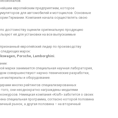
фессионалов.
нейшим европейским предприятием, которое
кумуляторов для автомобилей и мотоциклов. Основные
ории Германии. Компания начала осуществлять свою
по достоинству оценили оригинальную продукцию
ользуют её для установки на все выпускаемые
 признанный европейский лидер по производству
 следующих марок:
lkswagen, Porsche, Lamborghini.
ании:
ой марки занимается специальная научная лаборатория,
дом совершенствуют научно-технические разработки,
ые материалы и оборудование.
дерами многих рейтингов специализированных
 того, они неоднократно награждены медалями
онкурсов. Немецкая компания «Kraft» заботится о своих
рена специальная программа, согласно которой половина
вичный рынок, а другая половина – на вторичный