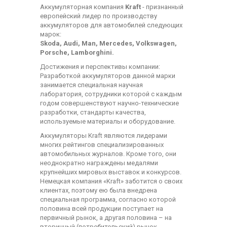
Аккумуляторная компания
Kraft
- признанный
европейский лидер по производству
аккумуляторов для автомобилей следующих
марок:
Skoda, Audi, Man, Mercedes, Volkswagen,
Porsche, Lamborghini.
Достижения и перспективы компании:
Разработкой аккумуляторов данной марки
занимается специальная научная
лаборатория, сотрудники которой с каждым
годом совершенствуют научно-технические
разработки, стандарты качества,
используемые материалы и оборудование.
Аккумуляторы Kraft являются лидерами
многих рейтингов специализированных
автомобильных журналов. Кроме того, они
неоднократно награждены медалями
крупнейших мировых выставок и конкурсов.
Немецкая компания «Kraft» заботится о своих
клиентах, поэтому ею была внедрена
специальная программа, согласно которой
половина всей продукции поступает на
первичный рынок, а другая половина – на
вторичный (потребительский) рынок.