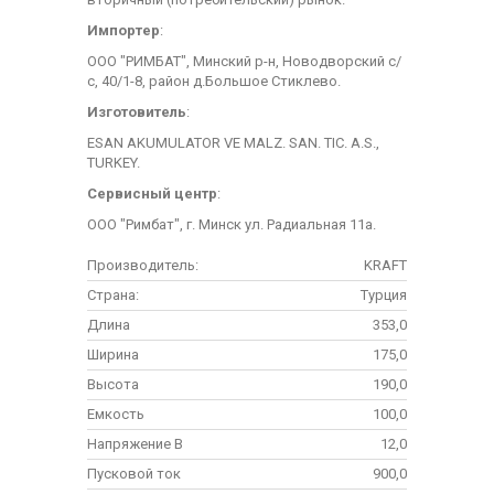
Импортер
:
ООО "РИМБАТ", Минский р-н, Новодворский с/
с, 40/1-8, район д.Большое Стиклево.
Изготовитель
:
ESAN AKUMULATOR VE MALZ. SAN. TIC. A.S.,
TURKEY.
Сервисный центр
:
ООО "Римбат", г. Минск ул. Радиальная 11а.
Производитель:
KRAFT
Страна:
Турция
Длина
353,0
Ширина
175,0
Высота
190,0
Емкость
100,0
Напряжение В
12,0
Пусковой ток
900,0