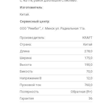
с, 40/1-8, район д.Большое Стиклево.
Изготовитель
:
Китай.
Сервисный центр
:
ООО "Римбат", г. Минск ул. Радиальная 11а.
Производитель:
KRAFT
Страна:
Китай
Длина
278,0
Ширина
175,0
Высота
190,0
Емкость
70,0
Напряжение В
12,0
Пусковой ток
760,0
Полярность
Обратная (R+)
Гарантия
36