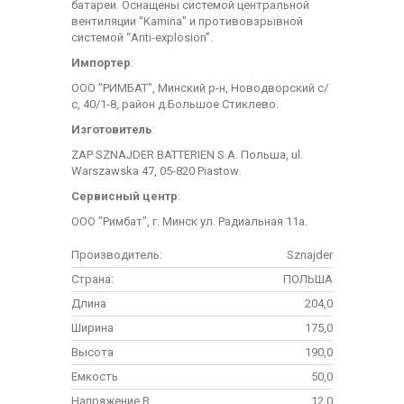
батареи. Оснащены системой центральной
вентиляции “Kamina” и противовзрывной
системой “Anti-explosion”.
Импортер
:
ООО "РИМБАТ", Минский р-н, Новодворский с/
с, 40/1-8, район д.Большое Стиклево.
Изготовитель
:
ZAP SZNAJDER BATTERIEN S.A. Польша, ul.
Warszawska 47, 05-820 Piastow.
Сервисный центр
:
ООО "Римбат", г. Минск ул. Радиальная 11а.
Производитель:
Sznajder
Страна:
ПОЛЬША
Длина
204,0
Ширина
175,0
Высота
190,0
Емкость
50,0
Напряжение В
12,0