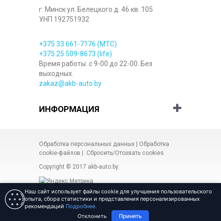
г. Минск ул. Белецкого д. 46 кв. 105
УНП 192751932
+375 33
661-7176
(МТС)
+375 25
509-8673
(life)
Время работы: с 9-00 до 22-00. Без
выходных.
zakaz@akb-auto.by
ИНФОРМАЦИЯ
Обработка персональных данных
|
Обработка
cookie-файлов
|
Сбросить/Отозвать cookies
Copyright © 2017
akb-auto.by
.
Наш сайт использует файлы cookie для улучшения пользовательского
опыта, сбора статистики и представления персонализированных
рекомендаций
Подробнее.
Разработка сайта Веб-студия
«ARt-admin»
Отклонить
Принять