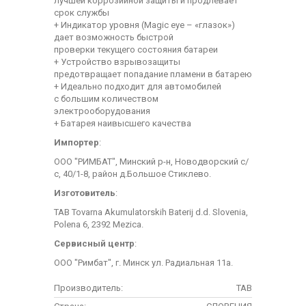
лучшей коррозийной защиты и продлевает
срок службы
+ Индикатор уровня (Magic eye – «глазок»)
дает возможность быстрой
проверки текущего состояния батареи
+ Устройство взрывозащиты
предотвращает попадание пламени в батарею
+ Идеально подходит для автомобилей
с большим количеством
электрооборудования
+ Батарея наивысшего качества
Импортер
:
ООО "РИМБАТ", Минский р-н, Новодворский с/
с, 40/1-8, район д.Большое Стиклево.
Изготовитель
:
TAB Tovarna Akumulatorskih Baterij d.d. Slovenia,
Polena 6, 2392 Mezica.
Сервисный центр
:
ООО "Римбат", г. Минск ул. Радиальная 11а.
Производитель:
TAB