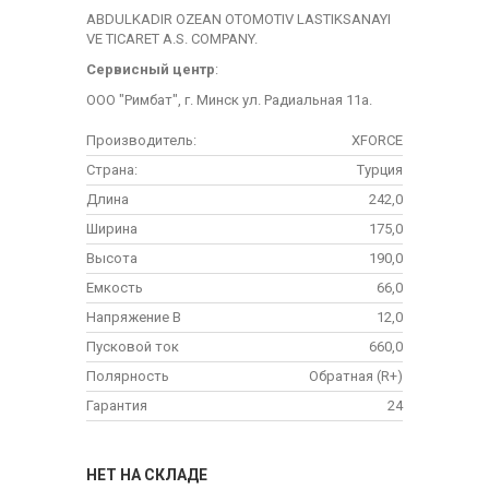
ABDULKADIR OZEAN OTOMOTIV LASTIKSANAYI
VE TICARET A.S. COMPANY.
Сервисный центр
:
ООО "Римбат", г. Минск ул. Радиальная 11а.
Производитель:
XFORCE
Страна:
Турция
Длина
242,0
Ширина
175,0
Высота
190,0
Емкость
66,0
Напряжение В
12,0
Пусковой ток
660,0
Полярность
Обратная (R+)
Гарантия
24
НЕТ НА СКЛАДЕ