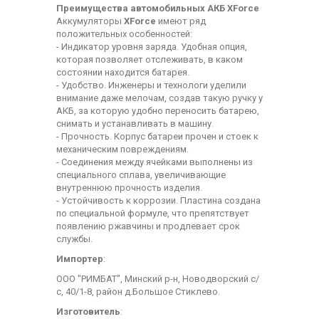
Преимущества автомобильных АКБ XForce
Аккумуляторы
XForce
имеют ряд
положительных особенностей:
- Индикатор уровня заряда. Удобная опция,
которая позволяет отслеживать, в каком
состоянии находится батарея.
- Удобство. Инженеры и технологи уделили
внимание даже мелочам, создав такую ручку у
АКБ, за которую удобно переносить батарею,
снимать и устанавливать в машину.
- Прочность. Корпус батареи прочен и стоек к
механическим повреждениям.
- Соединения между ячейками выполнены из
специального сплава, увеличивающие
внутреннюю прочность изделия.
- Устойчивость к коррозии. Пластина создана
по специальной формуле, что препятствует
появлению ржавчины и продлевает срок
службы.
Импортер
:
ООО "РИМБАТ", Минский р-н, Новодворский с/
с, 40/1-8, район д.Большое Стиклево.
Изготовитель
: