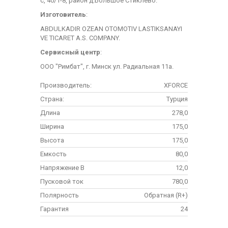
с, 40/1-8, район д.Большое Стиклево.
Изготовитель
:
ABDULKADIR OZEAN OTOMOTIV LASTIKSANAYI
VE TICARET A.S. COMPANY.
Сервисный центр
:
ООО "Римбат", г. Минск ул. Радиальная 11а.
Производитель:
XFORCE
Страна:
Турция
Длина
278,0
Ширина
175,0
Высота
175,0
Емкость
80,0
Напряжение В
12,0
Пусковой ток
780,0
Полярность
Обратная (R+)
Гарантия
24