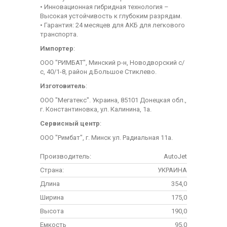
• Инновационная гибридная технология –
Высокая устойчивость к глубоким разрядам.
• Гарантия: 24 месяцев для АКБ для легкового
транспорта.
Импортер
:
ООО "РИМБАТ", Минский р-н, Новодворский с/
с, 40/1-8, район д.Большое Стиклево.
Изготовитель
:
ООО "Мегатекс". Украина, 85101 Донецкая обл.,
г. Константиновка, ул. Калинина, 1а.
Сервисный центр
:
ООО "Римбат", г. Минск ул. Радиальная 11а.
Производитель:
AutoJet
Страна:
УКРАИНА
Длина
354,0
Ширина
175,0
Высота
190,0
Емкость
95,0