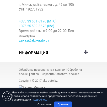
г. Минск ул. Белецкого д. 46 кв. 105
УНП 192751932
+375 33
661-7176
(МТС)
+375 25
509-8673
(life)
Время работы: с 9-00 до 22-00. Без
выходных.
zakaz@akb-auto.by
ИНФОРМАЦИЯ
Обработка персональных данных
|
Обработка
cookie-файлов
|
Сбросить/Отозвать cookies
Copyright © 2017
akb-auto.by
.
Наш сайт использует файлы cookie для улучшения пользовательского
опыта, сбора статистики и представления персонализированных
рекомендаций
Подробнее.
Разработка сайта Веб-студия
«ARt-admin»
Отклонить
Принять