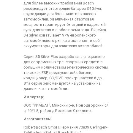
Для более высоких требований Bosch
рекомендует стартерные батареи S4 Silver,
подходящие для большинства классов
автомобилей. Увеличенная стартовая
мощность гарантирует быстрый и надежный
пуск двигателя в любое время года. Линейка
S4 Silver охватывает 97% европейского
автомобильного рынка и включает в себя
аккумуляторы для азиатских автомобилей.
Серия S5 Silver Plus разработана специально
для современных транспортных средств с
большим количеством электрических систем,
таких как ESP, предпусковой обогрев,
кондиционер, CD/DVD-проигрыватели и др.
Эта серия рекомендуется на установки на
дизельные автомобили.
Импортер
:
ООО "РИМБАТ", Минский р-н, Новодворский с/
с, 40/1-8, район д.Большое Стиклево.
Изготовитель
:
Robert Bosch GmbH. Германия 70839 Gerlingen-
Schillerhohe Robert-Bosch-Platz 1.