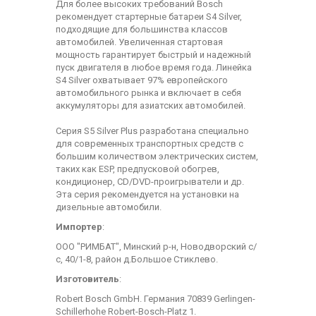
Для более высоких требований Bosch
рекомендует стартерные батареи S4 Silver,
подходящие для большинства классов
автомобилей. Увеличенная стартовая
мощность гарантирует быстрый и надежный
пуск двигателя в любое время года. Линейка
S4 Silver охватывает 97% европейского
автомобильного рынка и включает в себя
аккумуляторы для азиатских автомобилей.
Серия S5 Silver Plus разработана специально
для современных транспортных средств с
большим количеством электрических систем,
таких как ESP, предпусковой обогрев,
кондиционер, CD/DVD-проигрыватели и др.
Эта серия рекомендуется на установки на
дизельные автомобили.
Импортер
:
ООО "РИМБАТ", Минский р-н, Новодворский с/
с, 40/1-8, район д.Большое Стиклево.
Изготовитель
:
Robert Bosch GmbH. Германия 70839 Gerlingen-
Schillerhohe Robert-Bosch-Platz 1.