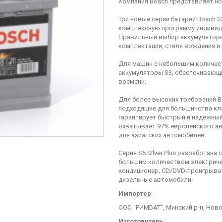
Компания Bosch представляет но
Три новые серии батарей Bosch S3,
комплексную программу индивид
Правильный выбор аккумуляторно
комплектации, стиля вождения и
Для машин с небольшим количес
аккумуляторы S3, обеспечивающи
времени.
Для более высоких требований Bo
подходящие для большинства кл
гарантирует быстрый и надежный 
охватывает 97% европейского а
для азиатских автомобилей.
Серия S5 Silver Plus разработан
большим количеством электрическ
кондиционер, CD/DVD-проигрывате
дизельные автомобили.
Импортер
:
ООО "РИМБАТ", Минский р-н, Ново
Изготовитель
: