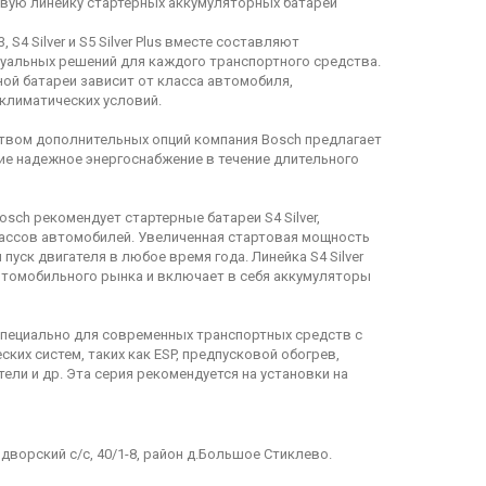
вую линейку стартерных аккумуляторных батарей
 S4 Silver и S5 Silver Plus вместе составляют
уальных решений для каждого транспортного средства.
й батареи зависит от класса автомобиля,
 климатических условий.
твом дополнительных опций компания Bosch предлагает
е надежное энергоснабжение в течение длительного
sch рекомендует стартерные батареи S4 Silver,
ассов автомобилей. Увеличенная стартовая мощность
пуск двигателя в любое время года. Линейка S4 Silver
втомобильного рынка и включает в себя аккумуляторы
а специально для современных транспортных средств с
их систем, таких как ESP, предпусковой обогрев,
ли и др. Эта серия рекомендуется на установки на
дворский с/с, 40/1-8, район д.Большое Стиклево.