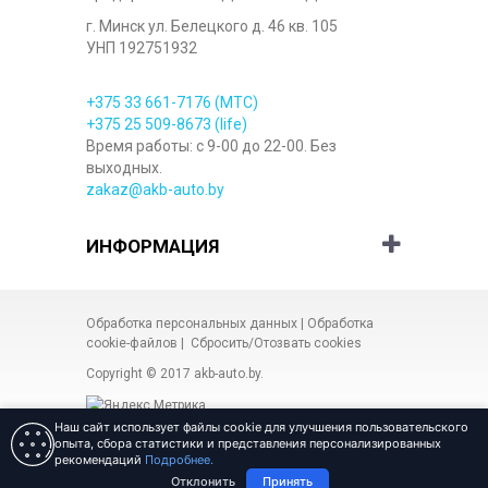
г. Минск ул. Белецкого д. 46 кв. 105
УНП 192751932
+375 33
661-7176
(МТС)
+375 25
509-8673
(life)
Время работы: с 9-00 до 22-00. Без
выходных.
zakaz@akb-auto.by
ИНФОРМАЦИЯ
Обработка персональных данных
|
Обработка
cookie-файлов
|
Сбросить/Отозвать cookies
Copyright © 2017
akb-auto.by
.
Наш сайт использует файлы cookie для улучшения пользовательского
опыта, сбора статистики и представления персонализированных
рекомендаций
Подробнее.
Разработка сайта Веб-студия
«ARt-admin»
Отклонить
Принять