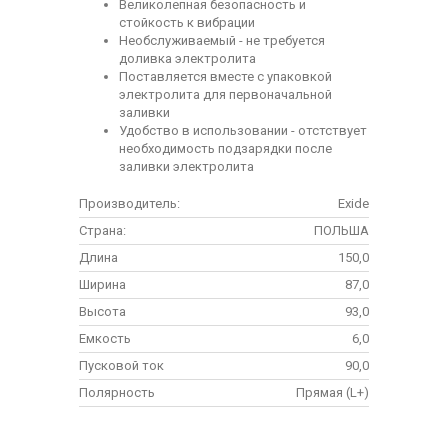
Великолепная безопасность и
стойкость к вибрации
Необслуживаемый - не требуется
доливка электролита
Поставляется вместе с упаковкой
электролита для первоначальной
заливки
Удобство в использовании - отстствует
необходимость подзарядки после
заливки электролита
Производитель:
Exide
Страна:
ПОЛЬША
Длина
150,0
Ширина
87,0
Высота
93,0
Емкость
6,0
Пусковой ток
90,0
Полярность
Прямая (L+)