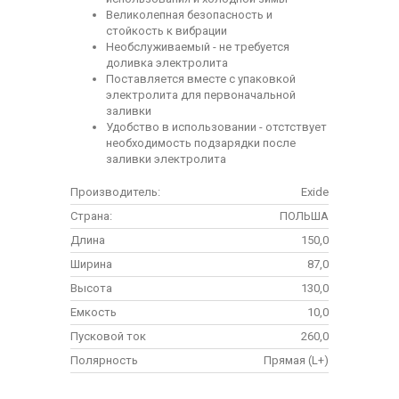
Великолепная безопасность и
стойкость к вибрации
Необслуживаемый - не требуется
доливка электролита
Поставляется вместе с упаковкой
электролита для первоначальной
заливки
Удобство в использовании - отстствует
необходимость подзарядки после
заливки электролита
Производитель:
Exide
Страна:
ПОЛЬША
Длина
150,0
Ширина
87,0
Высота
130,0
Емкость
10,0
Пусковой ток
260,0
Полярность
Прямая (L+)