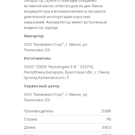
сепаратор, препятствующий оседанию
активной массы электродов на дно банок
аккумулятора и возникновению в процессе
длительной эксплуатации коротких
замыканий. Аккумулятор имеет встроенный
индикатор заряда.
Импортер
:
ООО "Белинвестторг", г. Минск, ул.
Лынькова,123.
Изготовитель
:
СООО "EXIDE Tecnologies S.A.". 225710,
Республика Беларусь, Брестская обл., г. Пинск,
проезд Калиновского, 9
Сервисный центр
:
ООО "Белинвестторг", г. Минск, ул.
Лынькова,123.
Производитель:
ZUBR
Страна:
РБ
Длина
350,0