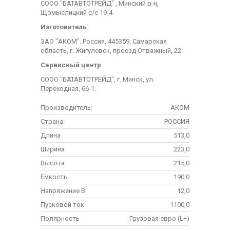
СООО "БАТАВТОТРЕЙД" , Минский р-н,
Щомыслицкий с/с 19-4.
Изготовитель
:
ЗАО "АКОМ". Россия, 445359, Самарская
область, г. Жигулевск, проезд Отважный, 22.
Сервисный центр
:
СООО "БАТАВТОТРЕЙД", г. Минск, ул.
Переходная, 66-1.
Производитель:
AKOM
Страна:
РОССИЯ
Длина
513,0
Ширина
223,0
Высота
215,0
Емкость
190,0
Напряжение В
12,0
Пусковой ток
1100,0
Полярность
Грузовая евро (L+)