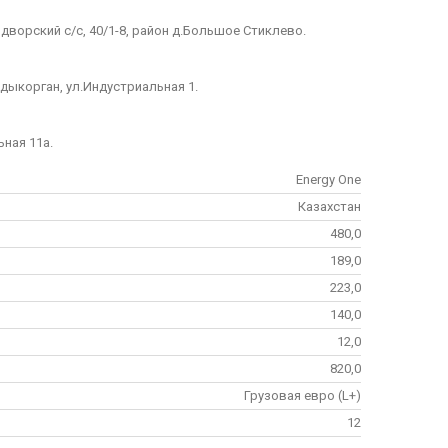
дворский с/с, 40/1-8, район д.Большое Стиклево.
лдыкорган, ул.Индустриальная 1.
ьная 11а.
Energy One
Казахстан
480,0
189,0
223,0
140,0
12,0
820,0
Грузовая евро (L+)
12