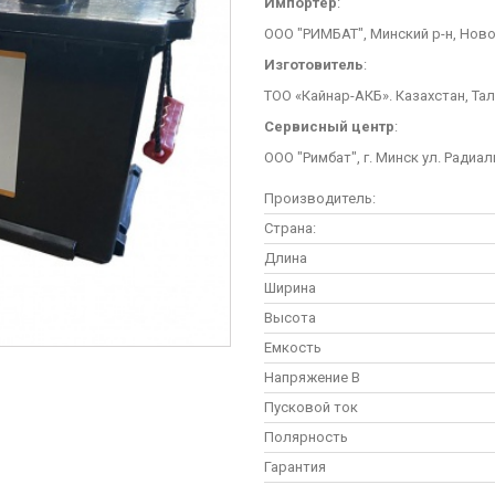
Импортер
:
ООО "РИМБАТ", Минский р-н, Ново
Изготовитель
:
ТОО «Кайнар-АКБ». Казахстан, Та
Сервисный центр
:
ООО "Римбат", г. Минск ул. Радиал
Производитель:
Страна:
Длина
Ширина
Высота
Емкость
Напряжение В
Пусковой ток
Полярность
Гарантия