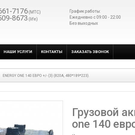
661-7176
График работы:
(МТС)
509-8673
Ежедневно c 09:00 - 22:00
(life)
Без выходных
НАШИ УСЛУГИ
КОНТАКТЫ
ЗАКАЗАТЬ ЗВОНОК
ENERGY ONE 140 ЕВРО +/- (3) (820A, 480*189*223).
Грузовой ак
one 140 евро