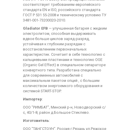
соответствует требованиям европейского
стандарта EN и ISO, российского стандарта
ГОСТ Р 531 55-2008 и техническому условию ТУ
3481-001-73200020-2010.
Gladiator EFB
— улучшенная батарея с жидким
электролитом, способная выдерживать
вдвое больше циклов заряд-разряд,
устойчивая к глубоким разрядам с
восстановлением первоначальных
характеристик. Сочетает в себе технологию с
кальциевыми пластинами и технологию OGE
(Organic Gel Effect) в специальном сепараторе
конвертного типа. Разработана специально
для современных автомобилей с
максимальным пакетом опций , с большим
количеством энергоемкого оборудования и
системой START-STOP.
Импортер
:
ООО "РИМБАТ", Минский р-н, Новодворский с/
с, 40/1-8, район д.Большое Стиклево.
Изготовитель
:
ООО "ТАНГСТОУН". Россия г.Рязань ул.Ряжское