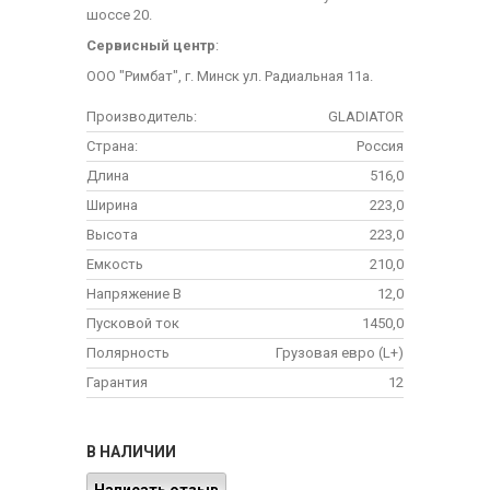
шоссе 20.
Сервисный центр
:
ООО "Римбат", г. Минск ул. Радиальная 11а.
Производитель:
GLADIATOR
Страна:
Россия
Длина
516,0
Ширина
223,0
Высота
223,0
Емкость
210,0
Напряжение В
12,0
Пусковой ток
1450,0
Полярность
Грузовая евро (L+)
Гарантия
12
В НАЛИЧИИ
Написать отзыв