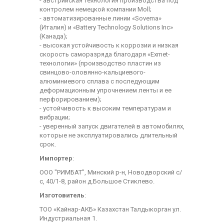
- австрийская технология производства под
контролем немецкой компании Moll;
- автоматизированные линии «Sovema»
(Италия) и «Battery Technology Solutions Inc»
(Канада);
- высокая устойчивость к коррозии и низкая
скорость саморазряда благодаря «Exmet-
технологии» (производство пластин из
свинцово-оловянно-кальциевого-
алюминиевого сплава с последующим
деформационным упрочнением ленты и ее
перфорированием);
- устойчивость к высоким температурам и
вибрации;
- уверенный запуск двигателей в автомобилях,
которые не эксплуатировались длительный
срок.
Импортер
:
ООО "РИМБАТ", Минский р-н, Новодворский с/
с, 40/1-8, район д.Большое Стиклево.
Изготовитель
:
ТОО «Кайнар-АКБ» Казахстан Талдыкорган ул.
Индустриальная 1.