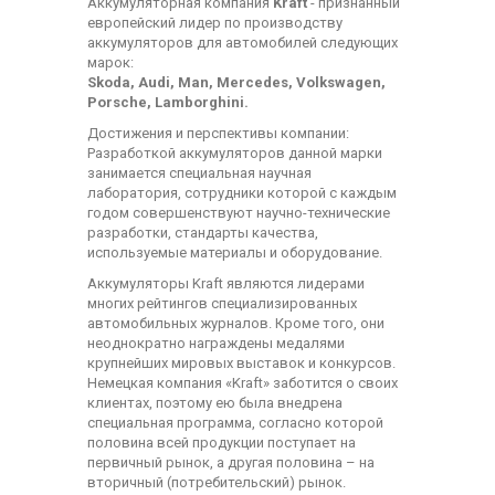
Аккумуляторная компания
Kraft
- признанный
европейский лидер по производству
аккумуляторов для автомобилей следующих
марок:
Skoda, Audi, Man, Mercedes, Volkswagen,
Porsche, Lamborghini.
Достижения и перспективы компании:
Разработкой аккумуляторов данной марки
занимается специальная научная
лаборатория, сотрудники которой с каждым
годом совершенствуют научно-технические
разработки, стандарты качества,
используемые материалы и оборудование.
Аккумуляторы Kraft являются лидерами
многих рейтингов специализированных
автомобильных журналов. Кроме того, они
неоднократно награждены медалями
крупнейших мировых выставок и конкурсов.
Немецкая компания «Kraft» заботится о своих
клиентах, поэтому ею была внедрена
специальная программа, согласно которой
половина всей продукции поступает на
первичный рынок, а другая половина – на
вторичный (потребительский) рынок.