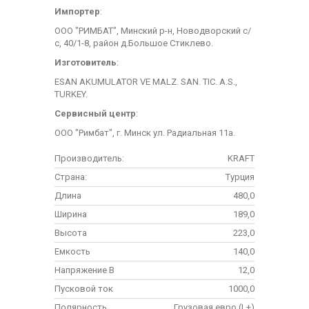
Импортер
:
ООО "РИМБАТ", Минский р-н, Новодворский с/
с, 40/1-8, район д.Большое Стиклево.
Изготовитель
:
ESAN AKUMULATOR VE MALZ. SAN. TIC. A.S.,
TURKEY.
Сервисный центр
:
ООО "Римбат", г. Минск ул. Радиальная 11а.
Производитель:
KRAFT
Страна:
Турция
Длина
480,0
Ширина
189,0
Высота
223,0
Емкость
140,0
Напряжение В
12,0
Пусковой ток
1000,0
Полярность
Грузовая евро (L+)