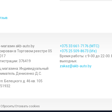
тзыв
.
-магазин akb-auto.by
+375 33
661-7176
(МТС)
рирован в Торговом реестре 05
+375 25
509-8673
(life)
017
Время работы: с 9-00 до 22-00.
гистрации: 376419
выходных.
zakaz@akb-auto.by
ц магазина: Индивидуальный
иматель Денисенко Д.С.
ул. Белецкого д. 46 кв. 105
751932
|
Сбросить/Отозвать cookies