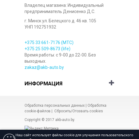
Владелец магазина: Индивидуальный
предприниматель Денисенко Д.С.
г. Минск ул. Белецкого д. 46 кв. 105
УНП 192751932
+375 33
661-7176
(МТС)
+375 25
509-8673
(life)
Время работы: с 9-00 до 22-00. Без
выходных.
zakaz@akb-auto.by
ИНФОРМАЦИЯ
Обработка персональных данных
|
Обработка
cookie-файлов
|
Сбросить/Отозвать cookies
Copyright © 2017
akb-auto.by
.
Наш сайт использует файлы cookie для улучшения пользовательского