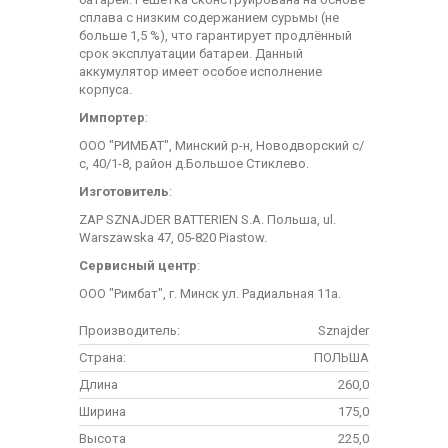
сплава с низким содержанием сурьмы (не
больше 1,5 %), что гарантирует продлённый
срок эксплуатации батареи. Данный
аккумулятор имеет особое исполнение
корпуса.
Импортер
:
ООО "РИМБАТ", Минский р-н, Новодворский с/
с, 40/1-8, район д.Большое Стиклево.
Изготовитель
:
ZAP SZNAJDER BATTERIEN S.A. Польша, ul.
Warszawska 47, 05-820 Piastow.
Сервисный центр
:
ООО "Римбат", г. Минск ул. Радиальная 11а.
Производитель:
Sznajder
Страна:
ПОЛЬША
Длина
260,0
Ширина
175,0
Высота
225,0