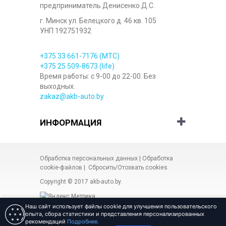
предприниматель Денисенко Д.С.
г. Минск ул. Белецкого д. 46 кв. 105
УНП 192751932
+375 33
661-7176
(МТС)
+375 25
509-8673
(life)
Время работы: с 9-00 до 22-00. Без
выходных.
zakaz@akb-auto.by
ИНФОРМАЦИЯ
Обработка персональных данных
|
Обработка
cookie-файлов
|
Сбросить/Отозвать cookies
Copyright © 2017
akb-auto.by
.
Наш сайт использует файлы cookie для улучшения пользовательского
опыта, сбора статистики и представления персонализированных
рекомендаций
Подробнее.
Разработка сайта Веб-студия
«ARt-admin»