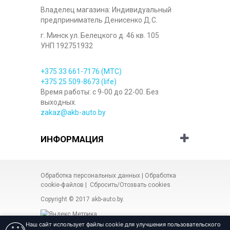
Владелец магазина: Индивидуальный
предприниматель Денисенко Д.С.
г. Минск ул. Белецкого д. 46 кв. 105
УНП 192751932
+375 33
661-7176
(МТС)
+375 25
509-8673
(life)
Время работы: с 9-00 до 22-00. Без
выходных.
zakaz@akb-auto.by
ИНФОРМАЦИЯ
Обработка персональных данных
|
Обработка
cookie-файлов
|
Сбросить/Отозвать cookies
Copyright © 2017
akb-auto.by
.
Наш сайт использует файлы cookie для улучшения пользовательского