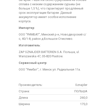
сплава с низким содержанием сурьмы (не
больше 1,5 %), что гарантирует продлённый
срок эксплуатации батареи. Данный
аккумулятор имеет особое исполнение
корпуса.
Импортер
:
ООО "РИМБАТ", Минский р-н, Новодворский с/
с, 40/1-8, район д.Большое Стиклево.
Изготовитель
:
ZAP SZNAJDER BATTERIEN S.A. Польша, ul.
Warszawska 47, 05-820 Piastow.
Сервисный центр
:
ООО "Римбат", г. Минск ул. Радиальная 11а.
Производитель:
Sznajder
Страна:
ПОЛЬША
Длина
260,0
Ширина
175,0